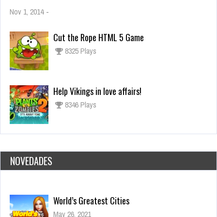
Nov 1, 2014
-
Cut the Rope HTML 5 Game
8325 Plays
Help Vikings in love affairs!
8346 Plays
World’s Greatest Cities
May 26, 2021
NOVEDADES
2776 Plays
Daily Net