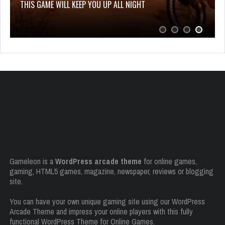
THIS GAME WILL KEEP YOU UP ALL NIGHT
Gameleon is a
WordPress arcade theme
for online games,
gaming, HTML5 games, magazine, newspaper, reviews or blogging
site.
You can have your own unique gaming site using our WordPress
Arcade Theme and impress your online players with this fully
functional WordPress Theme for Online Games.